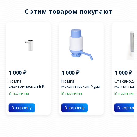
C этим товаром покупают
1 000
₽
1 000
₽
1 000
₽
Помпа
Помпа
Стаканоде
электрическая BR
механическая Agua
магнитный
048
Work голубая
В наличии
В наличии
В наличии
В корзину
В корзину
В корзин