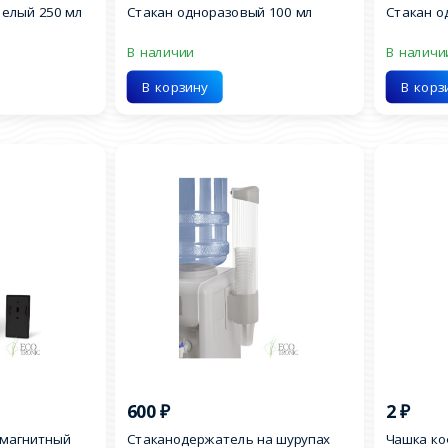
белый 250 мл
Стакан одноразовый 100 мл
Стакан о
В наличии
В наличи
В корзину
В корз
600
₽
2
₽
 магнитный
Стаканодержатель на шурупах
Чашка к