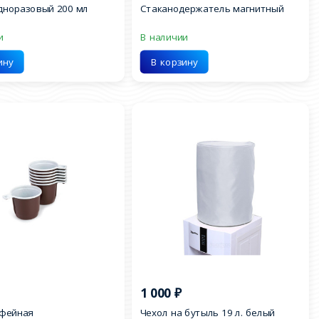
дноразовый 200 мл
Стаканодержатель магнитный
и
В наличии
ину
В корзину
1 000
₽
офейная
Чехол на бутыль 19 л. белый